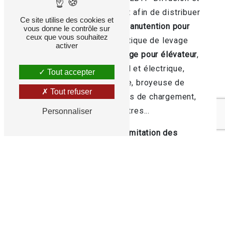
STARKE ARVID s'associent afin de distribuer
Ce site utilise des cookies et
en France du matériel de
manutention pour
vous donne le contrôle sur
ceux que vous souhaitez
les plaques de plâtre
: Portique de levage
activer
pour grue, portique de
levage pour élévateur
,
chariot de transport manuel et électrique,
Tout accepter
banc de transit, lève plaque, broyeuse de
Tout refuser
déchets de plaques, bennes de chargement,
boîtes à outils et bien d'autres...
Personnaliser
Ce matériel participe à la
limitation des
troubles musculo-squelettiques
dû à la
manipulation des plaques de plâtre et peut
être
éligible aux subventions de la CARSAT
et de la région sur ces sujets.