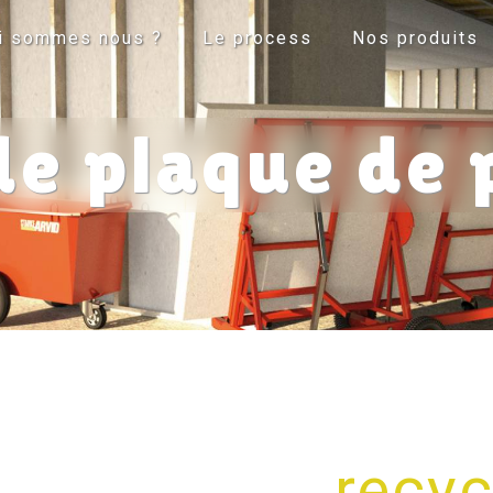
i sommes nous ?
Le process
Nos produits
de plaque de 
recyc