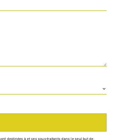
nt destinées à et ses sous-traitants dans le seul but de