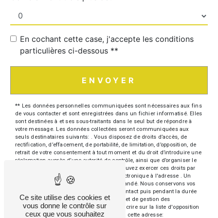
En cochant cette case, j'accepte les conditions
particulières ci-dessous **
ENVOYER
** Les données personnelles communiquées sont nécessaires aux fins
de vous contacter et sont enregistrées dans un fichier informatisé. Elles
sont destinées à et ses sous-traitants dans le seul but de répondre à
votre message. Les données collectées seront communiquées aux
seuls destinataires suivants: . Vous disposez de droits d’accès, de
rectification, d’effacement, de portabilité, de limitation, d’opposition, de
retrait de votre consentement à tout moment et du droit d’introduire une
réclamation auprès d’une autorité de contrôle, ainsi que d’organiser le
sort de vos données post-mortem. Vous pouvez exercer ces droits par
voie postale à l'adresse ou par courrier électronique à l'adresse . Un
justificatif d'identité pourra vous être demandé. Nous conservons vos
données pendant la période de prise de contact puis pendant la durée
Ce site utilise des cookies et
de prescription légale aux fins probatoires et de gestion des
vous donne le contrôle sur
contentieux. Vous avez le droit de vous inscrire sur la liste d'opposition
ceux que vous souhaitez
au démarchage téléphonique, disponible à cette adresse: