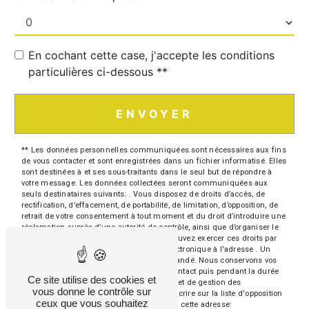
En cochant cette case, j'accepte les conditions
particulières ci-dessous **
ENVOYER
** Les données personnelles communiquées sont nécessaires aux fins
de vous contacter et sont enregistrées dans un fichier informatisé. Elles
sont destinées à et ses sous-traitants dans le seul but de répondre à
votre message. Les données collectées seront communiquées aux
seuls destinataires suivants: . Vous disposez de droits d’accès, de
rectification, d’effacement, de portabilité, de limitation, d’opposition, de
retrait de votre consentement à tout moment et du droit d’introduire une
réclamation auprès d’une autorité de contrôle, ainsi que d’organiser le
sort de vos données post-mortem. Vous pouvez exercer ces droits par
voie postale à l'adresse ou par courrier électronique à l'adresse . Un
justificatif d'identité pourra vous être demandé. Nous conservons vos
données pendant la période de prise de contact puis pendant la durée
Ce site utilise des cookies et
de prescription légale aux fins probatoires et de gestion des
vous donne le contrôle sur
contentieux. Vous avez le droit de vous inscrire sur la liste d'opposition
ceux que vous souhaitez
au démarchage téléphonique, disponible à cette adresse: