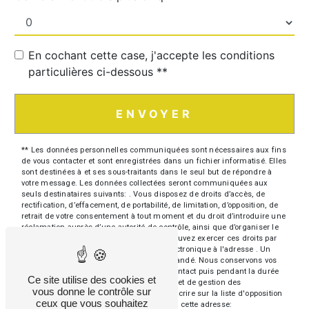
En cochant cette case, j'accepte les conditions
particulières ci-dessous **
ENVOYER
** Les données personnelles communiquées sont nécessaires aux fins
de vous contacter et sont enregistrées dans un fichier informatisé. Elles
sont destinées à et ses sous-traitants dans le seul but de répondre à
votre message. Les données collectées seront communiquées aux
seuls destinataires suivants: . Vous disposez de droits d’accès, de
rectification, d’effacement, de portabilité, de limitation, d’opposition, de
retrait de votre consentement à tout moment et du droit d’introduire une
réclamation auprès d’une autorité de contrôle, ainsi que d’organiser le
sort de vos données post-mortem. Vous pouvez exercer ces droits par
voie postale à l'adresse ou par courrier électronique à l'adresse . Un
justificatif d'identité pourra vous être demandé. Nous conservons vos
données pendant la période de prise de contact puis pendant la durée
Ce site utilise des cookies et
de prescription légale aux fins probatoires et de gestion des
vous donne le contrôle sur
contentieux. Vous avez le droit de vous inscrire sur la liste d'opposition
ceux que vous souhaitez
au démarchage téléphonique, disponible à cette adresse: