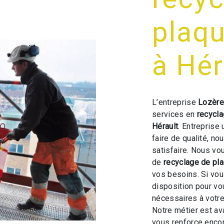
plaqu
à Hér
L’entreprise
Lozère
services en
recycla
Hérault
. Entreprise
faire de qualité, n
satisfaire. Nous vo
de
recyclage de pla
vos besoins. Si vo
disposition pour v
nécessaires à votre
Notre métier est av
vous renforce encor