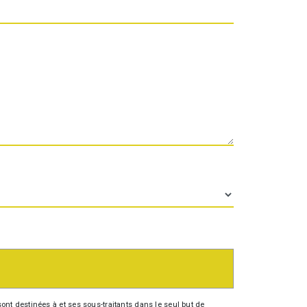
nt destinées à et ses sous-traitants dans le seul but de