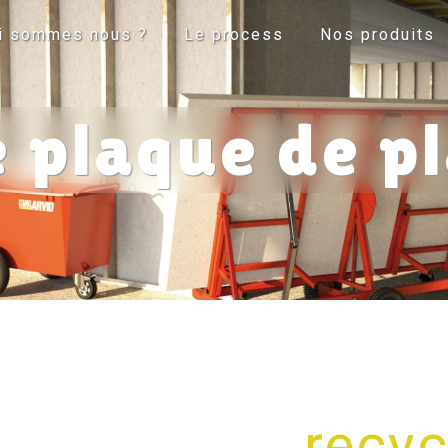
i sommes nous ?
Le process
Nos produits
 plaque de p
recyc