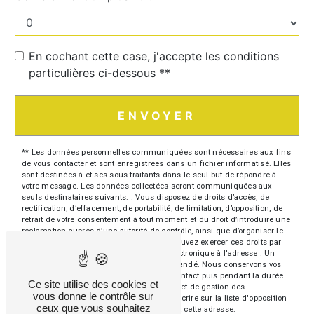
En cochant cette case, j'accepte les conditions
particulières ci-dessous **
ENVOYER
** Les données personnelles communiquées sont nécessaires aux fins
de vous contacter et sont enregistrées dans un fichier informatisé. Elles
sont destinées à et ses sous-traitants dans le seul but de répondre à
votre message. Les données collectées seront communiquées aux
seuls destinataires suivants: . Vous disposez de droits d’accès, de
rectification, d’effacement, de portabilité, de limitation, d’opposition, de
retrait de votre consentement à tout moment et du droit d’introduire une
réclamation auprès d’une autorité de contrôle, ainsi que d’organiser le
sort de vos données post-mortem. Vous pouvez exercer ces droits par
voie postale à l'adresse ou par courrier électronique à l'adresse . Un
justificatif d'identité pourra vous être demandé. Nous conservons vos
données pendant la période de prise de contact puis pendant la durée
Ce site utilise des cookies et
de prescription légale aux fins probatoires et de gestion des
vous donne le contrôle sur
contentieux. Vous avez le droit de vous inscrire sur la liste d'opposition
ceux que vous souhaitez
au démarchage téléphonique, disponible à cette adresse: